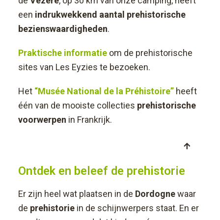
de
Vézère
, op 30 km van onze camping, heeft
een
indrukwekkend aantal prehistorische
bezienswaardigheden
.
Praktische informatie
om de prehistorische
sites van Les Eyzies te bezoeken.
Het
“Musée National de la Préhistoire”
heeft
één van de mooiste collecties
prehistorische
voorwerpen
in Frankrijk.
Ontdek en beleef de prehistorie
Er zijn heel wat plaatsen in de
Dordogne
waar
de
prehistorie
in de schijnwerpers staat. En er