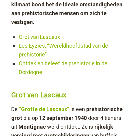
klimaat bood het de ideale omstandigheden
aan prehistorische mensen om zich te
vestigen.
Grot van Lascaux
Les Eyzies, “Wereldhoofdstad van de
prehistorie”
Ontdek en beleef de prehistorie in de
Dordogne
Grot van Lascaux
De
“Grotte de Lascaux”
is een
prehistorische
grot
die op
12 september 1940
door 4 tieners
uit
Montignac
werd ontdekt. Ze is
rijkelijk
versierd
met
grotschilderingen
van buffels,