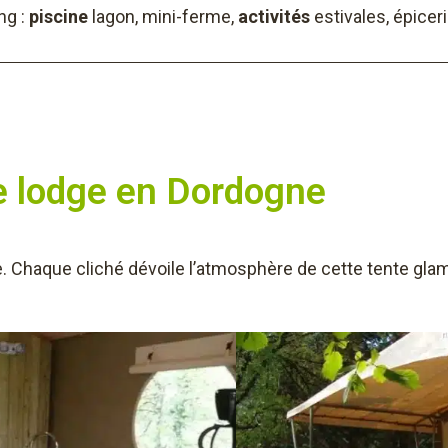
ng :
piscine
lagon, mini-ferme,
activités
estivales, épiceri
e lodge en Dordogne
 Chaque cliché dévoile l’atmosphère de cette tente glamp