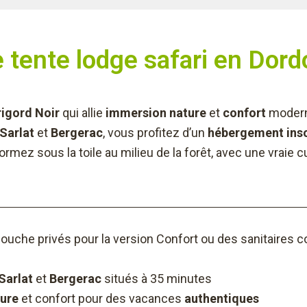
e tente lodge safari en Dor
igord Noir
qui allie
immersion nature
et
confort
moderne
Sarlat
et
Bergerac
, vous profitez d’un
hébergement inso
rmez sous la toile au milieu de la forêt, avec une vraie cu
douche privés pour la version Confort ou des sanitaire
Sarlat
et
Bergerac
situés à 35 minutes
ure
et confort pour des vacances
authentiques