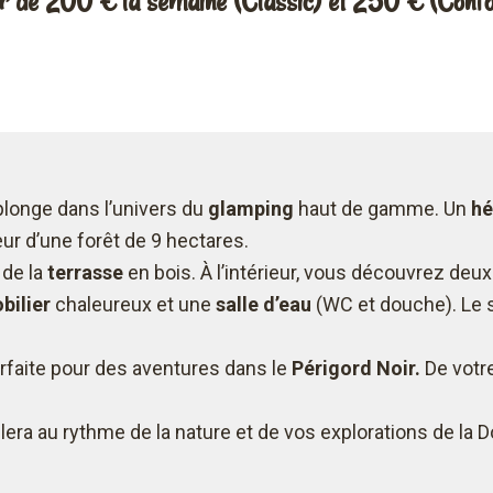
r de 200 € la semaine (Classic) et 250 € (Confo
longe dans l’univers du
glamping
haut de gamme. Un
hé
ur d’une forêt de 9 hectares.
 de la
terrasse
en bois. À l’intérieur, vous découvrez deu
bilier
chaleureux et une
salle d’eau
(WC et douche). Le so
rfaite pour des aventures dans le
Périgord Noir.
De votre
lera au rythme de la nature et de vos explorations de la 