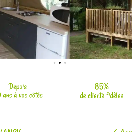
Depuis
85%
 ans​ à vos côtés
de clients fidèles