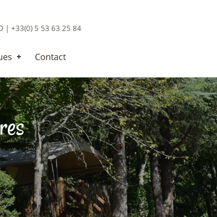
 +33(0) 5 53 63 25 84
ues
Contact
ires