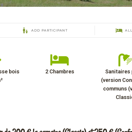
sse bois
2 Chambres
Sanitaires 
m²
(version Con
communs (v
Classi