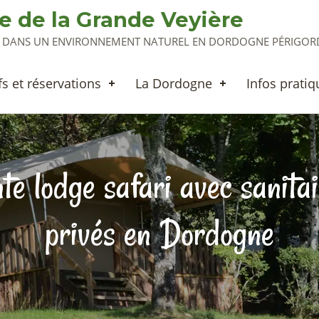
 de la Grande Veyière
S DANS UN ENVIRONNEMENT NATUREL EN DORDOGNE PÉRIGORD |
fs et réservations
La Dordogne
Infos pratiq
te lodge safari avec sanita
privés en Dordogne